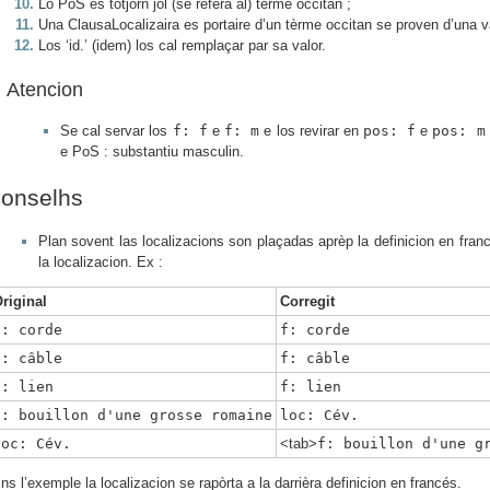
Lo PoS es totjorn jol (se refera al) tèrme occitan ;
Una ClausaLocalizaira es portaire d’un tèrme occitan se proven d’una v
Los ‘id.’ (idem) los cal remplaçar par sa valor.
Atencion
Se cal servar los
f: f
e
f: m
e los revirar en
pos: f
e
pos: m
e PoS : substantiu masculin.
onselhs
Plan sovent las localizacions son plaçadas aprèp la definicion en fran
la localizacion. Ex :
riginal
Corregit
f: corde
f: corde
f: câble
f: câble
f: lien
f: lien
f: bouillon d'une grosse romaine
loc: Cév.
loc: Cév.
<tab>
f: bouillon d'une g
ins l’exemple la localizacion se rapòrta a la darrièra definicion en francés.