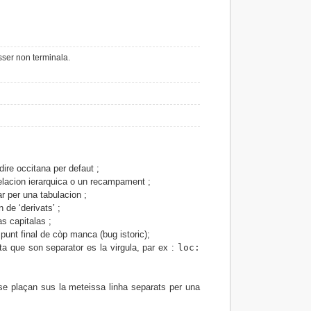
èsser non terminala.
ire occitana per defaut ;
relacion ierarquica o un recampament ;
r per una tabulacion ;
 de ‘derivats’ ;
s capitalas ;
 punt final de còp manca (bug istoric);
a que son separator es la virgula, par ex :
loc:
se plaçan sus la meteissa linha separats per una