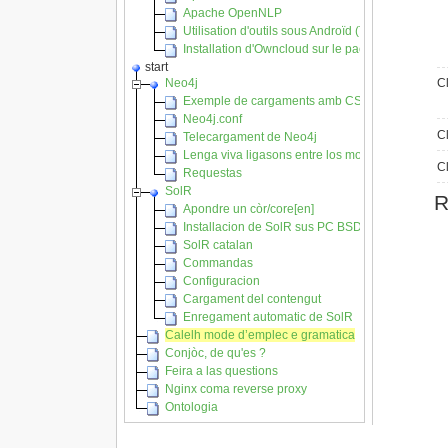
Apache OpenNLP
Utilisation d'outils sous Androïd (Tablettes et Sm
Installation d'Owncloud sur le pack VPS d'OVH
start
Neo4j
C
Exemple de cargaments amb CSV
Neo4j.conf
C
Telecargament de Neo4j
Lenga viva ligasons entre los mots
C
Requestas
SolR
R
Apondre un còr/core[en]
Installacion de SolR sus PC BSD
SolR catalan
Commandas
Configuracion
Cargament del contengut
Enregament automatic de SolR
Calelh mode d’emplec e gramatica
Conjòc, de qu'es ?
Feira a las questions
Nginx coma reverse proxy
Ontologia