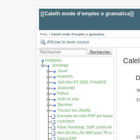
[[
Calelh mode d’emplec e gramatica
]]
Piste:
•
Calelh mode d’emplec e gramatica
Afficher le texte source
Rechercher
Cale
Usatgièrs
domenge
cloud
D
FreeNAS
Jails dins PC BSD / FreeBSD
Javascript
V
Python
SolR en vrac
C
Stemmer
Travaux sur Ubuntu
Exemple de còde PHP per trapar l'API REST del
CERTBOT
Flask, Bootstrap, SolR, pròba de concèpte
Mini WLAN LAN WIFI avec TP-Link MR3020
C
OpenLDAP