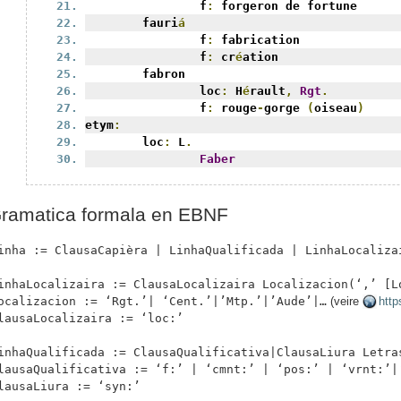
		f
:
 forgeron de fortune
	fauri
á
		f
:
 fabrication
		f
:
 cr
é
ation
	fabron
		loc
:
 H
é
rault
,
Rgt
.
		f
:
 rouge
-
gorge 
(
oiseau
)
etym
:
	loc
:
 L
.
Faber
ramatica formala en EBNF
inha := ClausaCapièra | LinhaQualificada | LinhaLocaliza
inhaLocalizaira := ClausaLocalizaira Localizacion(‘,’ [L
ocalizacion := ‘Rgt.’| ‘Cent.’|’Mtp.’|’Aude’|…
(veire
http
lausaLocalizaira := ‘loc:’
inhaQualificada := ClausaQualificativa|ClausaLiura Letra
lausaQualificativa := ‘f:’ | ‘cmnt:’ | ‘pos:’ | ‘vrnt:’|
lausaLiura := ‘syn:’