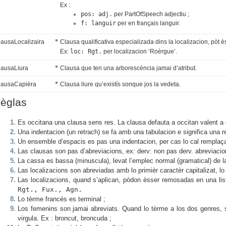
Ex :
pos: adj.
per PartOfSpeech adjectiu ;
artphones)
f: languir
per en français languir.
lausaLocalizaira
Clausa qualificativa especializada dins la localizacion, pòt 
Ex:
loc: Rgt.
per localizacion ‘Roèrgue’.
lausaLiura
Clausa que ten una arborescéncia jamai d’atribut.
lausaCapièra
Clausa liure qu’existís sonque jos la vedeta.
èglas
Es occitana una clausa sens res. La clausa defauta a occitan valent a d
Una indentacion (un retrach) se fa amb una tabulacion e significa una 
Un ensemble d’espacis es pas una indentacion, per cas lo cal remplaça
Las clausas son pas d’abreviacions, ex: derv: non pas derv. abreviacion
La cassa es bassa (minuscula), levat l’emplec normal (gramatical) de la
Las localizacions son abreviadas amb lo primièr caractèr capitalizat, lo
Las localizacions, quand s’aplican, pòdon èsser remosadas en una list
Rgt., Fux., Agn.
Lo tèrme francés es terminal ;
Los femenins son jamai abreviats. Quand lo tèrme a los dos genres, 
virgula. Ex : broncut, broncuda ;