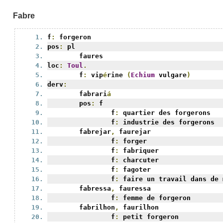
Fabre
f
:
 forgeron
pos
:
 pl
	faures
loc
:
Toul
.
	f
:
 vip
é
rine 
(
Echium
 vulgare
)
derv
:
	fabrari
á
	pos
:
 f
		f
:
 quartier des forgerons
		f
:
 industrie des forgerons
	fabrejar
,
 faurejar
		f
:
 forger
		f
:
 fabriquer
		f
:
 charcuter
		f
:
 fagoter
		f
:
 faire un travail dans de 
	fabressa
,
 fauressa
		f
:
 femme de forgeron
	fabrilhon
,
 faurilhon
		f
:
 petit forgeron