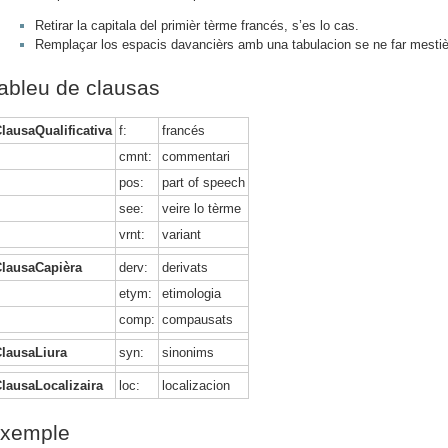
Retirar la capitala del primièr tèrme francés, s’es lo cas.
Remplaçar los espacis davancièrs amb una tabulacion se ne far mestiè
ableu de clausas
lausaQualificativa
f:
francés
cmnt:
commentari
pos:
part of speech
see:
veire lo tèrme
vrnt:
variant
ClausaCapièra
derv:
derivats
etym:
etimologia
comp:
compausats
ClausaLiura
syn:
sinonims
lausaLocalizaira
loc:
localizacion
xemple