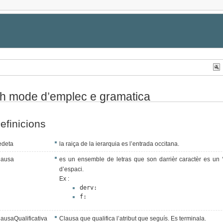
lh mode d’emplec e gramatica
efinicions
edeta
la raiça de la ierarquia es l’entrada occitana.
lausa
es un ensemble de letras que son darrièr caractèr es un 
d’espaci.
Ex :
 Congrès
derv:
f:
lausaQualificativa
Clausa que qualifica l’atribut que seguís. Es terminala.