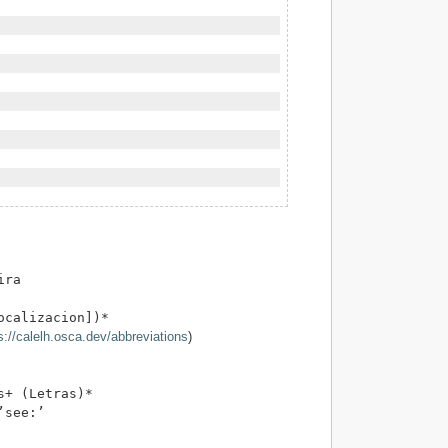
ira
ocalizacion])*
s://calelh.osca.dev/abbreviations
)
s+ (Letras)*
’see:’