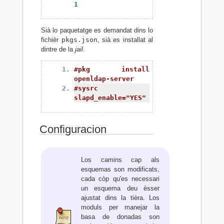
1
Sià lo paquetatge es demandat dins lo
fichièr
pkgs.json
, sià es installat al
dintre de la
jail
.
#pkg install 
openldap-server
#sysrc 
slapd_enable="YES"
Configuracion
Los camins cap als
esquemas son modificats,
cada còp qu'es necessari
un esquema deu èsser
ajustat dins la tièra. Los
moduls per manejar la
basa de donadas son