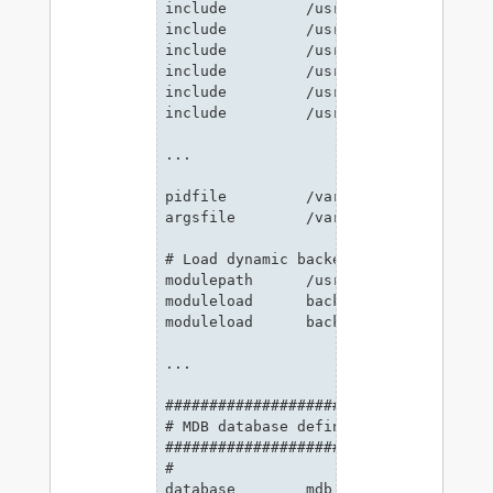
include         /usr/local/etc/openld
include         /usr/local/etc/openld
include         /usr/local/etc/openld
include         /usr/local/etc/openld
include         /usr/local/etc/openld
include         /usr/local/etc/openld
...

pidfile         /var/run/openldap/slap
argsfile        /var/run/openldap/slap
# Load dynamic backend modules:

modulepath      /usr/local/libexec/ope
moduleload      back_mdb

moduleload      back_ldap

...

#####################################
# MDB database definitions

#####################################
#

database        mdb
