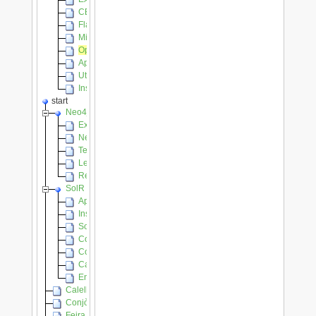
CERTBOT
Flask, Bootstrap, SolR, pròba de concèpte
Mini WLAN LAN WIFI avec TP-Link MR3020
OpenLDAP
Apache OpenNLP
Utilisation d'outils sous Androïd (Tablettes et Smartphones)
Installation d'Owncloud sur le pack VPS d'OVH
start
Neo4j
Exemple de cargaments amb CSV
Neo4j.conf
Telecargament de Neo4j
Lenga viva ligasons entre los mots
Requestas
SolR
Apondre un còr/core[en]
Installacion de SolR sus PC BSD
SolR catalan
Commandas
Configuracion
Cargament del contengut
Enregament automatic de SolR
Calelh mode d’emplec e gramatica
Conjòc, de qu'es ?
Feira a las questions