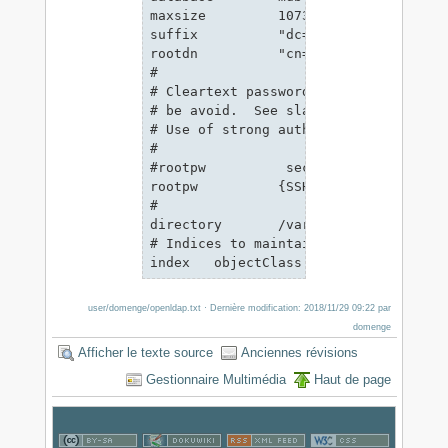
maxsize         1073741824

suffix          "dc=osca-oc,dc=org"

rootdn          "cn=Manager,dc=osca-oc
#

# Cleartext passwords, especially for
# be avoid.  See slappasswd(8) and sl
# Use of strong authentication encoura
#

#rootpw          secret

rootpw          {SSHA}m6Ya81FfW4eweny
#

directory       /var/db/openldap-data

# Indices to maintain

index   objectClass     eq
user/domenge/openldap.txt
· Dernière modification: 2018/11/29 09:22 par
domenge
Afficher le texte source
Anciennes révisions
Gestionnaire Multimédia
Haut de page