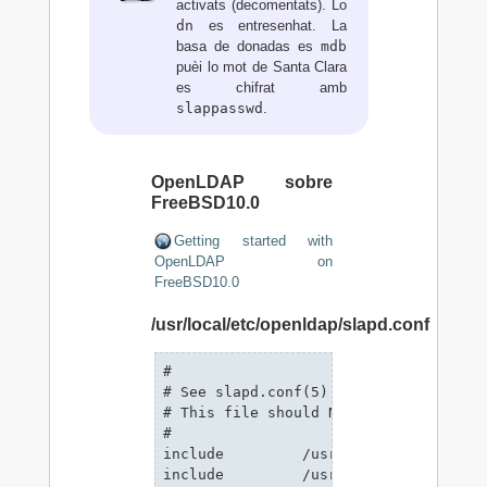
activats (decomentats). Lo
dn
es entresenhat. La
basa de donadas es
mdb
puèi lo mot de Santa Clara
es chifrat amb
slappasswd
.
OpenLDAP sobre
FreeBSD10.0
Getting started with
OpenLDAP on
FreeBSD10.0
/usr/local/etc/openldap/slapd.conf
#

# See slapd.conf(5) for details on co
# This file should NOT be world readab
#

include         /usr/local/etc/openld
include         /usr/local/etc/openld