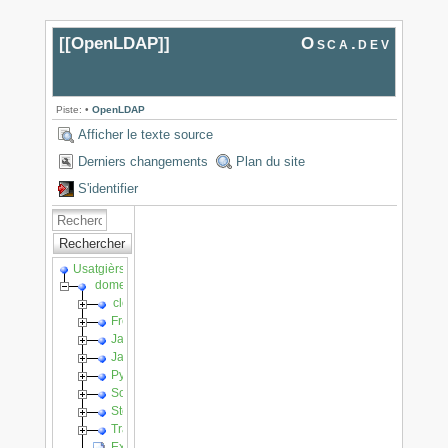
[[
OpenLDAP
]]
Osca.dev
Piste:
•
OpenLDAP
Afficher le texte source
Derniers changements
Plan du site
S'identifier
Rechercher
Usatgièrs
domenge
cloud
FreeNAS
Jails dins PC BSD / FreeBSD
Javascript
Python
SolR en vrac
Stemmer
Travaux sur Ubuntu
Exemple de còde PHP per trapar l'API REST del Congrès