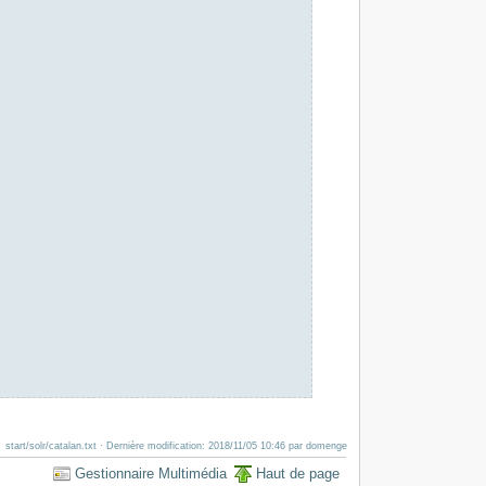
start/solr/catalan.txt
· Dernière modification: 2018/11/05 10:46 par
domenge
Gestionnaire Multimédia
Haut de page