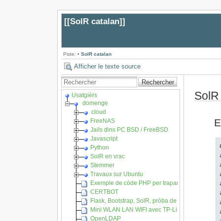
[[
SolR catalan
]]
Piste:
•
SolR catalan
Afficher le texte source
Rechercher
SolR
Usatgièrs
domenge
cloud
E
FreeNAS
Jails dins PC BSD / FreeBSD
Javascript
Python
SolR en vrac
Stemmer
Travaux sur Ubuntu
Exemple de còde PHP per trapar l'API REST del
CERTBOT
Flask, Bootstrap, SolR, pròba de concèpte
Mini WLAN LAN WIFI avec TP-Link MR3020
OpenLDAP