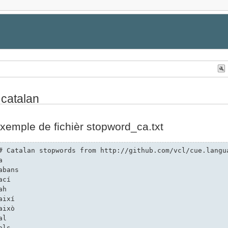
 catalan
xemple de fichièr stopword_ca.txt
# Catalan stopwords from http://github.com/vcl/cue.langua
a

abans

ací

 Congrès
ah

així

això

al

als
