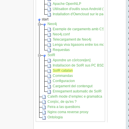
Apache OpenNLP
Utilisation d'outils sous Androïd (Tablettes et Sm
Installation d'Owncloud sur le pack VPS d'OVH
start
Neo4j
Exemple de cargaments amb CSV
Neo4j.conf
Telecargament de Neo4j
Lenga viva ligasons entre los mots
Requestas
SolR
Apondre un còr/core[en]
Installacion de SolR sus PC BSD
SolR catalan
Commandas
Configuracion
Cargament del contengut
Enregament automatic de SolR
Calelh mode d’emplec e gramatica
Conjòc, de qu'es ?
Feira a las questions
Nginx coma reverse proxy
Ontologia